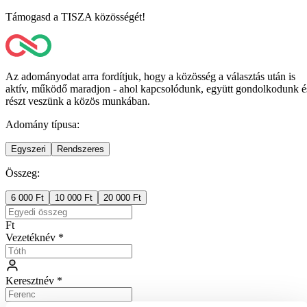
Támogasd a TISZA közösségét!
Az adományodat arra fordítjuk, hogy a közösség a választás után is
aktív, működő maradjon - ahol kapcsolódunk, együtt gondolkodunk é
részt veszünk a közös munkában.
Adomány típusa
:
Egyszeri
Rendszeres
Összeg
:
6 000 Ft
10 000 Ft
20 000 Ft
Ft
Vezetéknév
*
Keresztnév
*