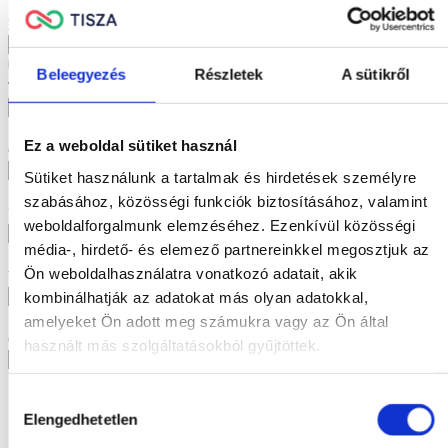
E-mail cím
*
Beleegyezés
Részletek
A sütikről
Telefonszám
Ez a weboldal sütiket használ
Cím keresése
Sütiket használunk a tartalmak és hirdetések személyre
szabásához, közösségi funkciók biztosításához, valamint
Irányítószám
weboldalforgalmunk elemzéséhez. Ezenkívül közösségi
média-, hirdető- és elemező partnereinkkel megosztjuk az
Ön weboldalhasználatra vonatkozó adatait, akik
Város
kombinálhatják az adatokat más olyan adatokkal,
amelyeket Ön adott meg számukra vagy az Ön által
Cím
használt más szolgáltatásokból gyűjtöttek.
Hozzájárulás
Elengedhetetlen
kiválasztása