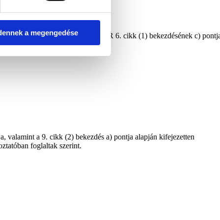
dennek a megengedése
 Párttv. 4 §-ra figyelemmel a GDPR 6. cikk (1) bekezdésének c) pontj
 valamint a 9. cikk (2) bekezdés a) pontja alapján kifejezetten
ztatóban foglaltak szerint.