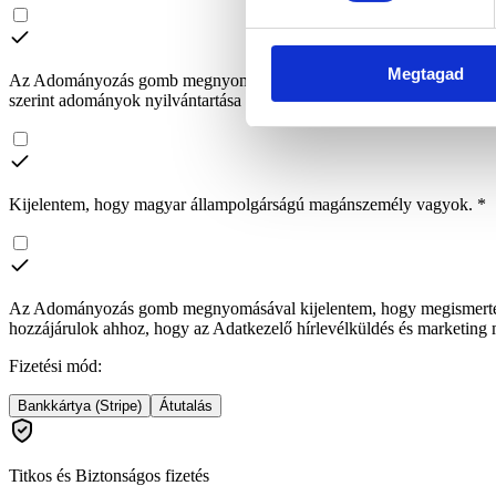
Megtagad
Az Adományozás gomb megnyomásával kijelentem, hogy megismer
szerint adományok nyilvántartása céljából kezeli a személyes adataimat
Kijelentem, hogy magyar állampolgárságú magánszemély vagyok.
*
Az Adományozás gomb megnyomásával kijelentem, hogy megismer
hozzájárulok ahhoz, hogy az Adatkezelő hírlevélküldés és marketing me
Fizetési mód
:
Bankkártya (Stripe)
Átutalás
Titkos és Biztonságos fizetés