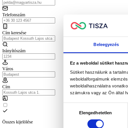
Telefonszám
Cím keresése
Beleegyezés
Irányítószám
Ez a weboldal sütiket haszn
Város
Sütiket használunk a tartal
weboldalforgalmunk elemzésé
weboldalhasználatra vonatko
Cím
számukra vagy az Ön által ha
Hozzájárulás
Elengedhetetlen
kiválasztása
Összes kijelölése