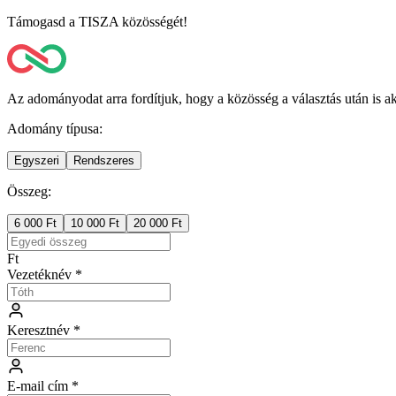
Támogasd a TISZA közösségét!
Az adományodat arra fordítjuk, hogy a közösség a választás után is
Adomány típusa
:
Egyszeri
Rendszeres
Összeg
:
6 000 Ft
10 000 Ft
20 000 Ft
Ft
Vezetéknév
*
Keresztnév
*
E-mail cím
*