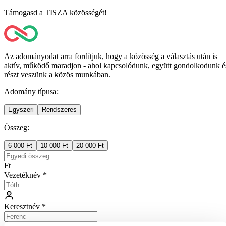
Támogasd a TISZA közösségét!
Az adományodat arra fordítjuk, hogy a közösség a választás után is
aktív, működő maradjon - ahol kapcsolódunk, együtt gondolkodunk é
részt veszünk a közös munkában.
Adomány típusa
:
Egyszeri
Rendszeres
Összeg
:
6 000 Ft
10 000 Ft
20 000 Ft
Ft
Vezetéknév
*
Keresztnév
*