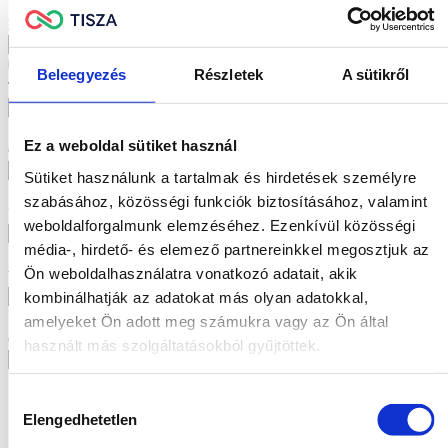
E-mail cím
*
Beleegyezés
Részletek
A sütikről
Telefonszám
Ez a weboldal sütiket használ
Cím keresése
Sütiket használunk a tartalmak és hirdetések személyre
szabásához, közösségi funkciók biztosításához, valamint
Irányítószám
weboldalforgalmunk elemzéséhez. Ezenkívül közösségi
média-, hirdető- és elemező partnereinkkel megosztjuk az
Ön weboldalhasználatra vonatkozó adatait, akik
Város
kombinálhatják az adatokat más olyan adatokkal,
amelyeket Ön adott meg számukra vagy az Ön által
Cím
használt más szolgáltatásokból gyűjtöttek.
Hozzájárulás
Elengedhetetlen
kiválasztása